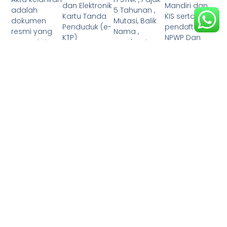
Mandiri dan
dan Elektronik
5 Tahunan ,
adalah
KIS serta
Kartu Tanda
Mutasi, Balik
dokumen
pendaftaran
Penduduk (e-
Nama ,
resmi yang
NPWP Dan
KTP)
pembuatan
mencatat
EEFIN
merupakan
dan
peristiwa
dua
perpanjanga
kelahiran
dokumen
n SIM A Dan C
seseorang.
penting
Dokumen ini
dalam
memuat
administrasi
informasi
kependuduka
penting
n di
seperti nama
Indonesia. KK
lengkap bayi
adalah
yang lahir,
dokumen
tempat dan
yang
tanggal
mencatat
kelahiran,
data seluruh
nama
anggota
orangtua,
keluarga
serta nomor
yang tinggal
registrasi