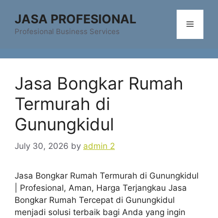
Skip
JASA PROFESIONAL
to
Menu
content
Profesional Business Services
Jasa Bongkar Rumah
Termurah di
Gunungkidul
July 30, 2026
by
admin 2
Jasa Bongkar Rumah Termurah di Gunungkidul
| Profesional, Aman, Harga Terjangkau Jasa
Bongkar Rumah Tercepat di Gunungkidul
menjadi solusi terbaik bagi Anda yang ingin