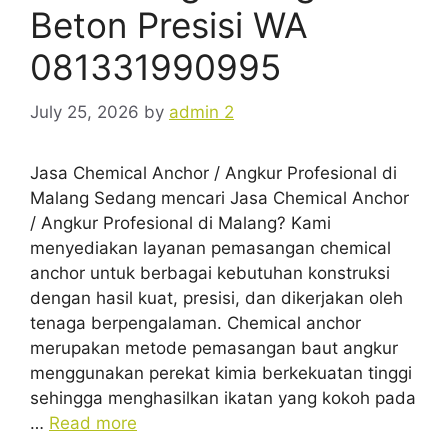
Beton Presisi WA
081331990995
July 25, 2026
by
admin 2
Jasa Chemical Anchor / Angkur Profesional di
Malang Sedang mencari Jasa Chemical Anchor
/ Angkur Profesional di Malang? Kami
menyediakan layanan pemasangan chemical
anchor untuk berbagai kebutuhan konstruksi
dengan hasil kuat, presisi, dan dikerjakan oleh
tenaga berpengalaman. Chemical anchor
merupakan metode pemasangan baut angkur
menggunakan perekat kimia berkekuatan tinggi
sehingga menghasilkan ikatan yang kokoh pada
…
Read more