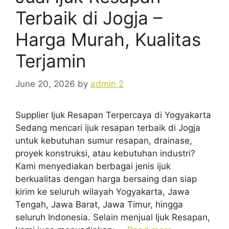
Terbaik di Jogja –
Harga Murah, Kualitas
Terjamin
June 20, 2026
by
admin 2
Supplier Ijuk Resapan Terpercaya di Yogyakarta
Sedang mencari ijuk resapan terbaik di Jogja
untuk kebutuhan sumur resapan, drainase,
proyek konstruksi, atau kebutuhan industri?
Kami menyediakan berbagai jenis ijuk
berkualitas dengan harga bersaing dan siap
kirim ke seluruh wilayah Yogyakarta, Jawa
Tengah, Jawa Barat, Jawa Timur, hingga
seluruh Indonesia. Selain menjual Ijuk Resapan,