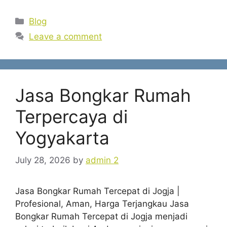
Categories
Blog
Leave a comment
Jasa Bongkar Rumah
Terpercaya di
Yogyakarta
July 28, 2026
by
admin 2
Jasa Bongkar Rumah Tercepat di Jogja |
Profesional, Aman, Harga Terjangkau Jasa
Bongkar Rumah Tercepat di Jogja menjadi