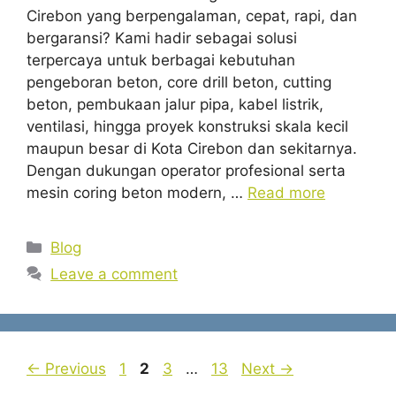
Cirebon yang berpengalaman, cepat, rapi, dan
bergaransi? Kami hadir sebagai solusi
terpercaya untuk berbagai kebutuhan
pengeboran beton, core drill beton, cutting
beton, pembukaan jalur pipa, kabel listrik,
ventilasi, hingga proyek konstruksi skala kecil
maupun besar di Kota Cirebon dan sekitarnya.
Dengan dukungan operator profesional serta
mesin coring beton modern, …
Read more
Categories
Blog
Leave a comment
Page
Page
Page
Page
←
Previous
1
2
3
…
13
Next
→