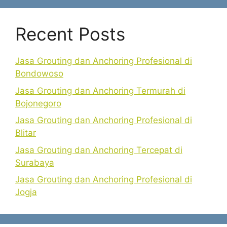
Recent Posts
Jasa Grouting dan Anchoring Profesional di
Bondowoso
Jasa Grouting dan Anchoring Termurah di
Bojonegoro
Jasa Grouting dan Anchoring Profesional di
Blitar
Jasa Grouting dan Anchoring Tercepat di
Surabaya
Jasa Grouting dan Anchoring Profesional di
Jogja