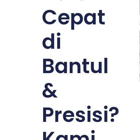
Cepat
di
Bantul
&
Presisi?
Kami