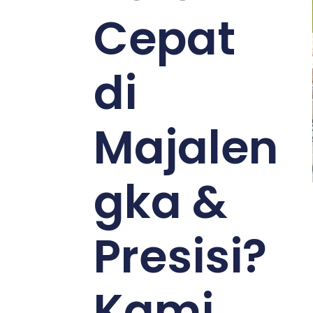
Cepat
di
Majalen
gka &
Presisi?
Kami