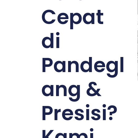
Cepat
di
Pandegl
ang &
Presisi?
Kami