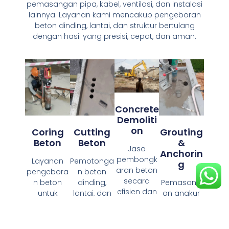
pemasangan pipa, kabel, ventilasi, dan instalasi
lainnya. Layanan kami mencakup pengeboran
beton dinding, lantai, dan struktur bertulang
dengan hasil yang presisi, cepat, dan aman.
Concrete
Demoliti
On
Coring
Cutting
Grouting
Beton
Beton
&
Jasa
Anchorin
pembongk
Layanan
Pemotonga
G
aran beton
pengebora
n beton
secara
n beton
dinding,
Pemasang
efisien dan
untuk
lantai, dan
an angkur
aman, baik
kebutuhan
struktur
dan
untuk
instalasi
lainnya
pengisian
bagian
pipa, kabel,
mengguna
celah