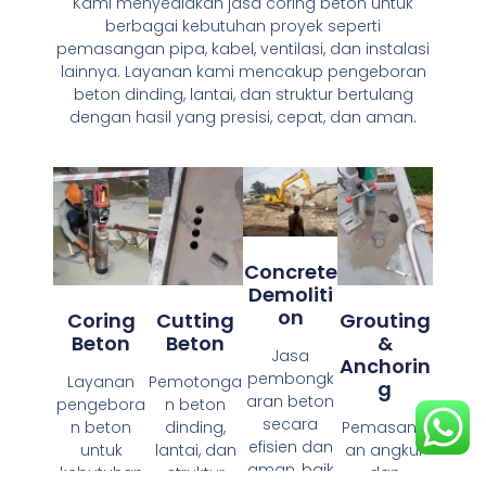
Kami menyediakan jasa coring beton untuk
berbagai kebutuhan proyek seperti
pemasangan pipa, kabel, ventilasi, dan instalasi
lainnya. Layanan kami mencakup pengeboran
beton dinding, lantai, dan struktur bertulang
dengan hasil yang presisi, cepat, dan aman.
Concrete
Demoliti
On
Coring
Cutting
Grouting
Beton
Beton
&
Jasa
Anchorin
pembongk
Layanan
Pemotonga
G
aran beton
pengebora
n beton
secara
n beton
dinding,
Pemasang
efisien dan
untuk
lantai, dan
an angkur
aman, baik
kebutuhan
struktur
dan