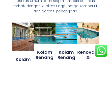
fasilitas umum, kami siap memberikan solusi
terbaik dengan kualitas tinggi, harga kompetitif,
dan garansi pengerjaan.
Kolam
Kolam
Renovasi
Renang
Renang
&
Kolam
Hotel &
Sekolah
Perbaika
Renang
Villa
&
N Kolam
Rumah
Fasilitas
Renang
Pribadi
Memberika
Umum
n daya tarik
Perbaikan
Meningkatk
lebih bagi
Mendukung
kebocoran,
an nilai
tamu
olahraga &
penggantia
rumah
dengan
edukasi
n keramik,
dengan
kolam
dengan
waterproofi
kolam
renang
kolam
ng &
renang