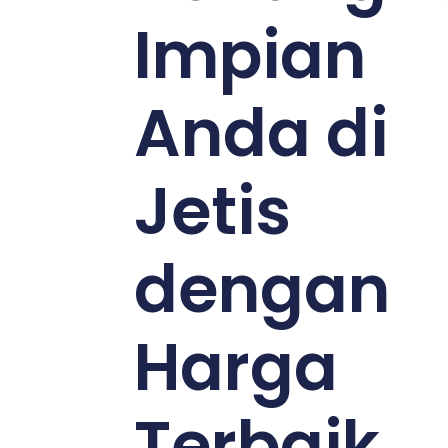
Impian
Anda di
Jetis
dengan
Harga
Terbaik