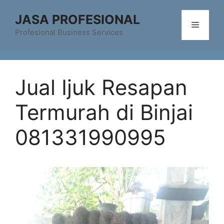
Skip
JASA PROFESIONAL
to
Menu
content
Profesional Business Services
Jual Ijuk Resapan
Termurah di Binjai
081331990995