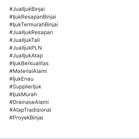
#JualIjukBinjai
#IjukResapanBinjai
#IjukTermurahBinjai
#JualIjukResapan
#JualIjukTali
#JualIjukPLN
#JualIjukAtap
#IjukBerkualitas
#MaterialAlami
#IjukEnau
#SupplierIjuk
#IjukMurah
#DrainaseAlami
#AtapTradisional
#ProyekBinjai