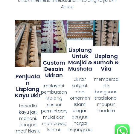
untuk memenuhi kebutuhan lisplang kayu ukir
Anda:
Lisplang
Untuk
Lisplang
Masjid &
Rumah &
Custom
Mushola
Vila
Desain
Ukiran
Penjuala
ukiran
memperca
N
kaligrafi
ntik
melayani
Lisplang
dan
bangunan
pembuatan
Kayu Ukir
ornamen
tradisional
lisplang
Islami
maupun
sesuai
tersedia
elegan
modern
permintaan,
kayu jati,
dengan
mulai dari
mahoni,
harga
motif Jawa,
dengan
terjangkau
Islami,
motif klasik,