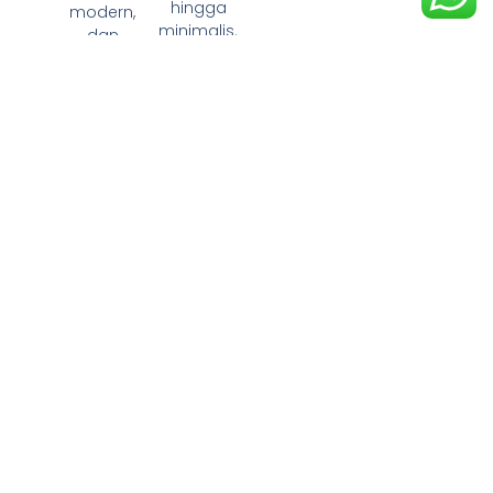
hingga
modern,
minimalis.
dan
custom.
Pengirim
An
Seluruh
Indonesi
Pengerja
A
An Partai
Besar &
aman,
Kecil
cepat, dan
bergaransi.
melayani
kebutuhan
pribadi
hingga
proyek