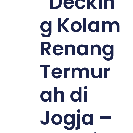
“Deckin
g Kolam
Renang
Termur
ah di
Jogja –