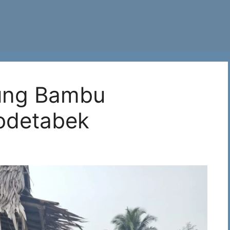
ung Bambu
odetabek