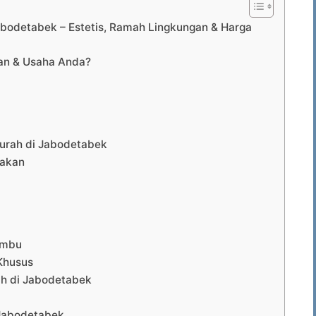
bodetabek – Estetis, Ramah Lingkungan & Harga
an & Usaha Anda?
urah di Jabodetabek
iakan
ambu
Khusus
h di Jabodetabek
 Jabodetabek