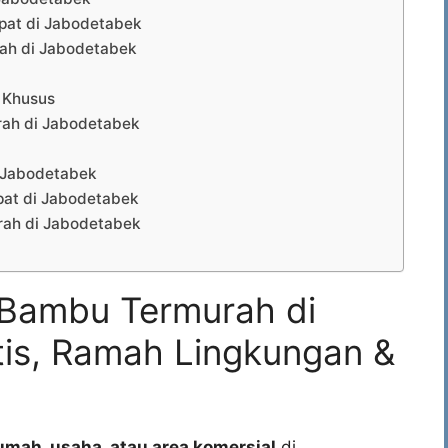
pat di Jabodetabek
ah di Jabodetabek
 Khusus
ah di Jabodetabek
i Jabodetabek
pat di Jabodetabek
ah di Jabodetabek
Bambu Termurah di
tis, Ramah Lingkungan &
umah, usaha, atau area komersial
di