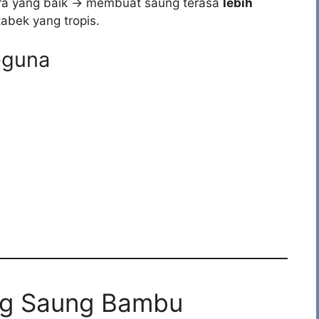
ara yang baik → membuat saung terasa
lebih
abek yang tropis.
-guna
ng Saung Bambu