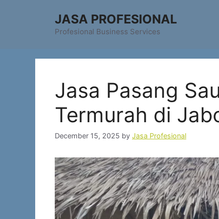
Skip
JASA PROFESIONAL
to
content
Profesional Business Services
Jasa Pasang Sa
Termurah di Jab
December 15, 2025
by
Jasa Profesional