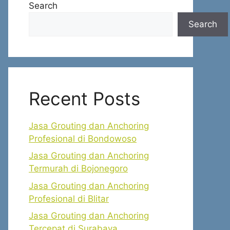
Search
Search
Recent Posts
Jasa Grouting dan Anchoring
Profesional di Bondowoso
Jasa Grouting dan Anchoring
Termurah di Bojonegoro
Jasa Grouting dan Anchoring
Profesional di Blitar
Jasa Grouting dan Anchoring
Tercepat di Surabaya