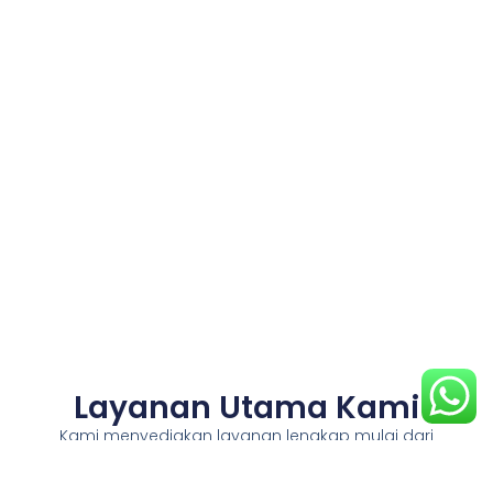
Layanan Utama Kami
Kami menyediakan layanan lengkap mulai dari
desain kolam renang, pembangunan, renovasi,
hingga perawatan berkala di area Gunungkidul