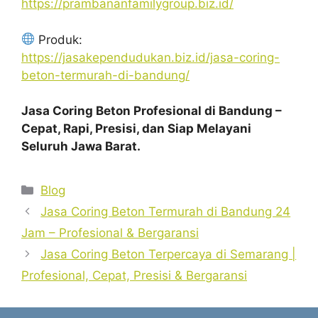
https://prambananfamilygroup.biz.id/
Produk:
https://jasakependudukan.biz.id/jasa-coring-
beton-termurah-di-bandung/
Jasa Coring Beton Profesional di Bandung –
Cepat, Rapi, Presisi, dan Siap Melayani
Seluruh Jawa Barat.
Categories
Blog
Jasa Coring Beton Termurah di Bandung 24
Jam – Profesional & Bergaransi
Jasa Coring Beton Terpercaya di Semarang |
Profesional, Cepat, Presisi & Bergaransi