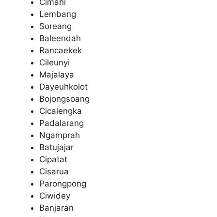
Cimahi
Lembang
Soreang
Baleendah
Rancaekek
Cileunyi
Majalaya
Dayeuhkolot
Bojongsoang
Cicalengka
Padalarang
Ngamprah
Batujajar
Cipatat
Cisarua
Parongpong
Ciwidey
Banjaran