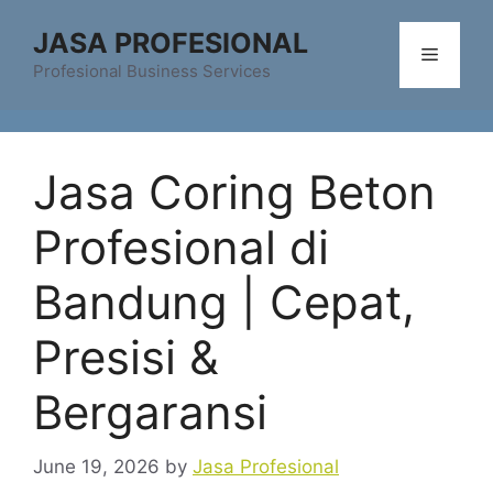
Skip
JASA PROFESIONAL
to
Menu
content
Profesional Business Services
Jasa Coring Beton
Profesional di
Bandung | Cepat,
Presisi &
Bergaransi
June 19, 2026
by
Jasa Profesional