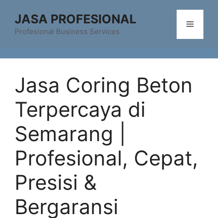
Skip
JASA PROFESIONAL
to
Menu
content
Profesional Business Services
Jasa Coring Beton
Terpercaya di
Semarang |
Profesional, Cepat,
Presisi &
Bergaransi