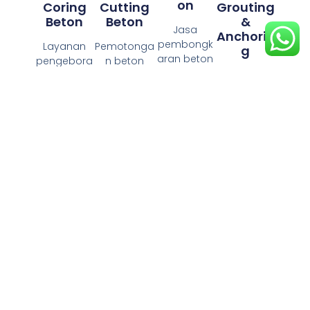
On
Coring
Cutting
Grouting
Beton
Beton
&
Jasa
Anchorin
pembongk
Layanan
Pemotonga
G
aran beton
pengebora
n beton
secara
n beton
dinding,
Pemasang
efisien dan
untuk
lantai, dan
an angkur
aman, baik
kebutuhan
struktur
dan
untuk
instalasi
lainnya
pengisian
bagian
pipa, kabel,
mengguna
celah
struktural
ducting AC,
kan mesin
mengguna
maupun
atau
berteknolog
kan bahan
non-
ventilasi.
i tinggi.
grouting
struktural.
Presisi
Cocok
berkualitas
Tim
tinggi,
untuk
untuk
profesional
minim
renovasi
memperku
siap
getaran,
atau
at struktur
menangani
dan tidak
modifikasi
bangunan
proyek
merusak
bangunan.
atau
berskala
struktur
pemasang
kecil hingga
sekitar.
an alat
besar.
berat.